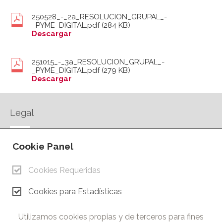
250528_-_2a_RESOLUCION_GRUPAL_-
_PYME_DIGITAL.pdf
(284 KB)
Descargar
251015_-_3a_RESOLUCION_GRUPAL_-
_PYME_DIGITAL.pdf
(279 KB)
Descargar
Legal
AVISO LEGAL
Cookie Panel
POLÍTICA DE PRIVACIDAD
POLÍTICA DE COOKIES
Cookies Requeridas
CONTACTO
Cookies para Estadísticas
© Copyright 2026.
Cámara de Comercio e Industria de Ciudad Real. Todos los
Utilizamos cookies propias y de terceros para fines
derechos reservados. Prohibida la reproducción total o parcial