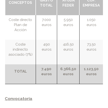
GASTO
AYUDA
COF.
CONCEPTOS
TOTAL
FEDER
EMPRESA
Coste directo
7.000
5.950
1.050
Plan de
euros
euros
euros
Acción
Coste
490
416,50
73,50
indirecto
euros
euros
euros
asociado (7%)
7.490
6.366,50
1.123,50
TOTAL
euros
euros
euros
Convocatoria