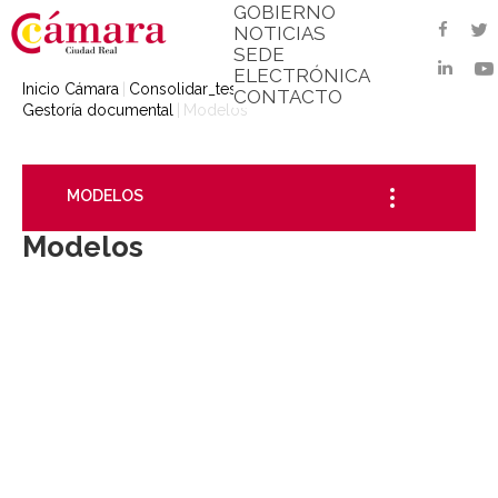
GOBIERNO
t
faceb
NOTICIAS
SEDE
linked
ELECTRÓNICA
Inicio Cámara
Consolidar_test_publicidad
CONTACTO
Gestoría documental
Modelos
MODELOS
Modelos