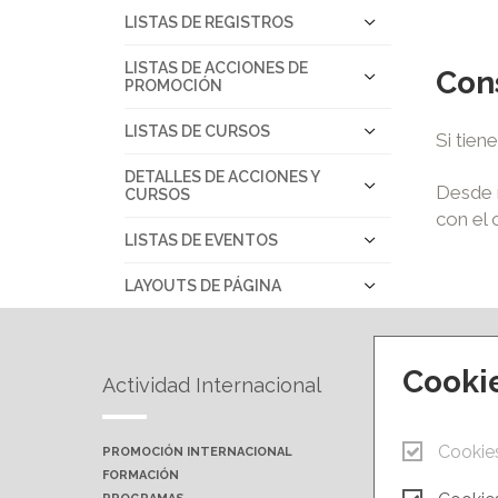
LISTAS DE REGISTROS
LISTAS DE ACCIONES DE
Con
PROMOCIÓN
LISTAS DE CURSOS
Si tien
DETALLES DE ACCIONES Y
Desde 
CURSOS
con el 
LISTAS DE EVENTOS
LAYOUTS DE PÁGINA
Cooki
Actividad Internacional
Forma
Cookie
PROMOCIÓN INTERNACIONAL
PRÓXIMA
FORMACIÓN
AULAS P