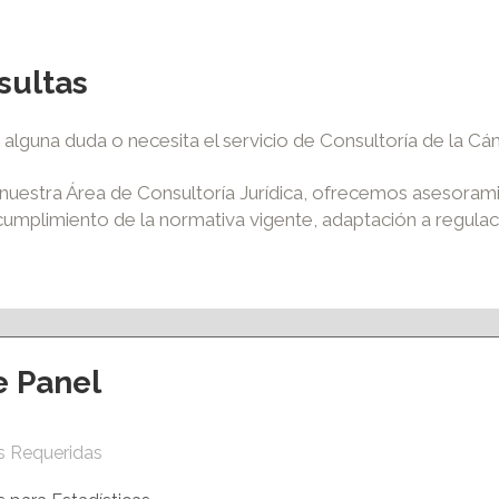
sultas
e alguna duda o necesita el servicio de Consultoría de la C
nuestra Área de Consultoría Jurídica, ofrecemos asesoram
cumplimiento de la normativa vigente, adaptación a regulacio
e Panel
ción y eventos
Apoyo al empleo
s Requeridas
S ACCIONES
VENTANILLA ÚNICA EMPRESARIAL
ERMANENTES
AGENCIA DE COLOCACIÓN