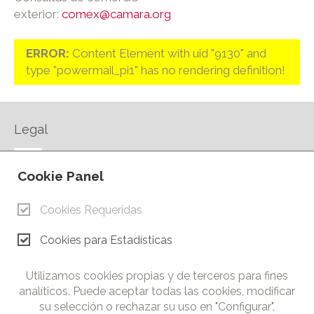
exterior:
comex@camara.org
ERROR:
Content Element with uid "9130" and
type "powermail_pi1" has no rendering definition!
Legal
AVISO LEGAL
Cookie Panel
POLÍTICA DE PRIVACIDAD
POLÍTICA DE COOKIES
Cookies Requeridas
CONTACTO
Cookies para Estadísticas
© Copyright 2026.
Cámara de Comercio e Industria de Ciudad Real. Todos los
Utilizamos cookies propias y de terceros para fines
derechos reservados. Prohibida la reproducción total o parcial
analíticos. Puede aceptar todas las cookies, modificar
de los contenidos de esta web.
su selección o rechazar su uso en "Configurar".