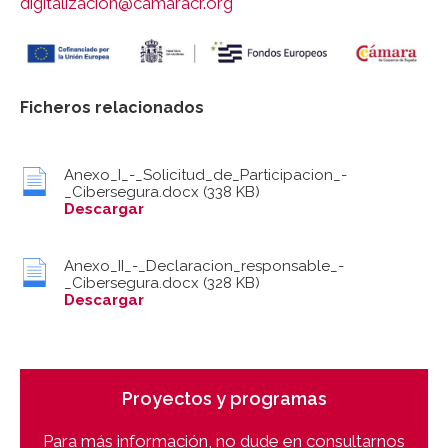
digitalizacion@camaracr.org
Ficheros relacionados
Anexo_I_-_Solicitud_de_Participacion_-
_Cibersegura.docx
(338 KB)
Descargar
Anexo_II_-_Declaracion_responsable_-
_Cibersegura.docx
(328 KB)
Descargar
Proyectos y programas
Para más información, no dude en consultarnos