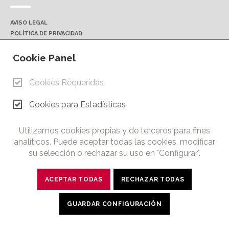
AVISO LEGAL
POLÍTICA DE PRIVACIDAD
POLÍTICA DE COOKIES
CONTACTO
Cookie Panel
Cookies Requeridas
© Copyright 2026.
Cámara de Comercio e Industria de Ciudad Real. Todos los
Cookies para Estadísticas
derechos reservados. Prohibida la reproducción total o parcial
de los contenidos de esta web.
Utilizamos cookies propias y de terceros para fines
analíticos. Puede aceptar todas las cookies, modificar
su selección o rechazar su uso en "Configurar".
twitter
facebook
linkedin
youtube
ACEPTAR TODAS
RECHAZAR TODAS
GUARDAR CONFIGURACIÓN