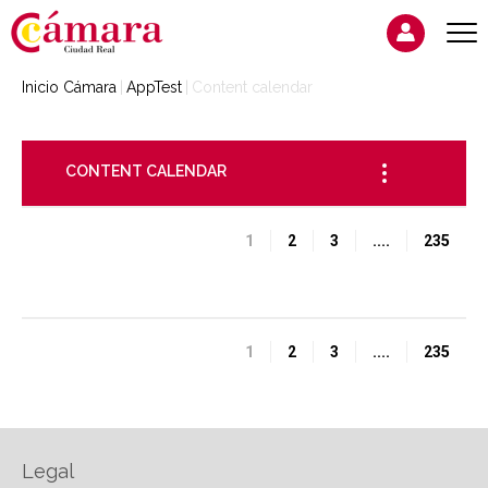
Inicio Cámara
AppTest
Content calendar
CONTENT CALENDAR
1
2
3
....
235
1
2
3
....
235
Legal