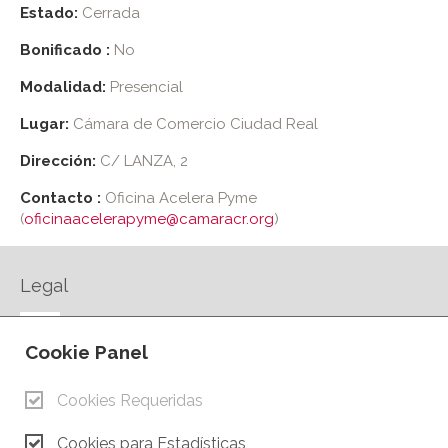
Estado:
Cerrada
Bonificado :
No
Modalidad:
Presencial
Lugar:
Cámara de Comercio Ciudad Real
Dirección:
C/ LANZA, 2
Contacto :
Oficina Acelera Pyme
(
oficinaacelerapyme@camaracr.org
)
Legal
AVISO LEGAL
Cookie Panel
POLÍTICA DE PRIVACIDAD
POLÍTICA DE COOKIES
Cookies Requeridas
CONTACTO
Cookies para Estadísticas