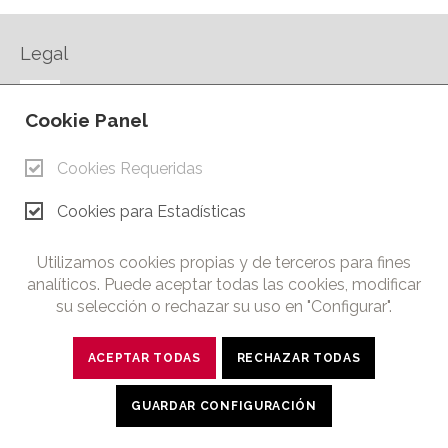
Legal
AVISO LEGAL
Cookie Panel
POLÍTICA DE PRIVACIDAD
POLÍTICA DE COOKIES
Cookies Requeridas
CONTACTO
Cookies para Estadísticas
© Copyright 2026.
Cámara de Comercio e Industria de Ciudad Real. Todos los
Utilizamos cookies propias y de terceros para fines
derechos reservados. Prohibida la reproducción total o parcial
analíticos. Puede aceptar todas las cookies, modificar
de los contenidos de esta web.
su selección o rechazar su uso en "Configurar".
ACEPTAR TODAS
RECHAZAR TODAS
twitter
facebook
linkedin
youtube
GUARDAR CONFIGURACIÓN