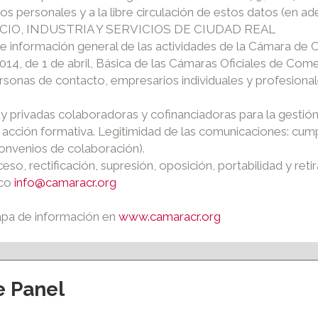
tos personales y a la libre circulación de estos datos (en 
CIO, INDUSTRIA Y SERVICIOS DE CIUDAD REAL
 e información general de las actividades de la Cámara de 
2014, de 1 de abril, Básica de las Cámaras Oficiales de Come
ersonas de contacto, empresarios individuales y profesiona
y privadas colaboradoras y cofinanciadoras para la gestión d
 la acción formativa. Legitimidad de las comunicaciones: cu
convenios de colaboración).
ceso, rectificación, supresión, oposición, portabilidad y re
ico
info@camaracr.org
apa de información en
www.camaracr.org
e Panel
ción y eventos
Apoyo al empleo