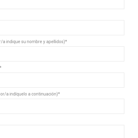
r/a indique su nombre y apellidos)
*
*
or/a indíquelo a continuación)
*